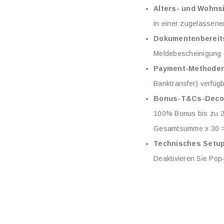
Alters- und Wohnsit
in einer zugelassenen
Dokumentenbereits
Meldebescheinigung o
Payment-Methoden
Banktransfer) verfüg
Bonus-T&Cs-Decod
100% Bonus bis zu 2
Gesamtsumme x 30 =
Technisches Setup
Deaktivieren Sie Pop-
Die nv cas
Schritt-P