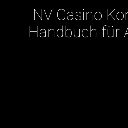
NV Casino Kon
Handbuch für 