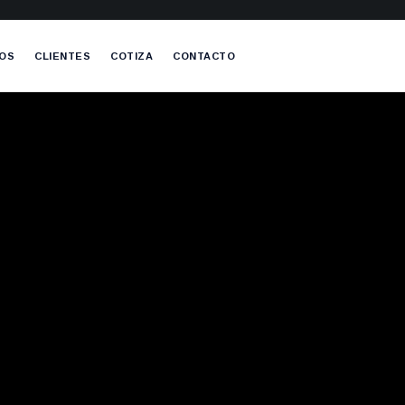
OS
CLIENTES
COTIZA
CONTACTO