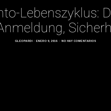
to-Lebenszyklus: 
Anmeldung, Sicherh
GLEOPARDI
ENERO 9, 2016
NO HAY COMENTARIOS