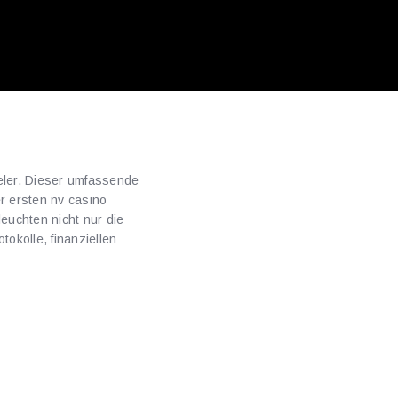
ieler. Dieser umfassende
r ersten nv casino
leuchten nicht nur die
okolle, finanziellen