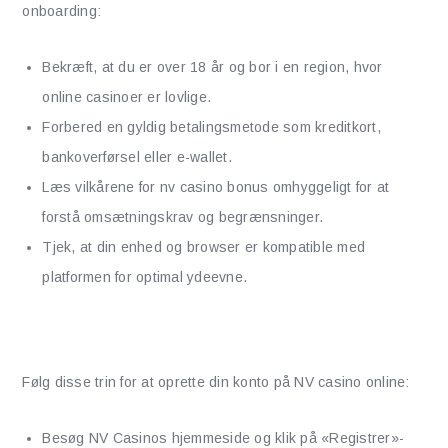
onboarding:
Bekræft, at du er over 18 år og bor i en region, hvor
online casinoer er lovlige.
Forbered en gyldig betalingsmetode som kreditkort,
bankoverførsel eller e-wallet.
Læs vilkårene for nv casino bonus omhyggeligt for at
forstå omsætningskrav og begrænsninger.
Tjek, at din enhed og browser er kompatible med
platformen for optimal ydeevne.
Hurtig Registreringsvejledning
Følg disse trin for at oprette din konto på NV casino online:
Besøg NV Casinos hjemmeside og klik på «Registrer»-