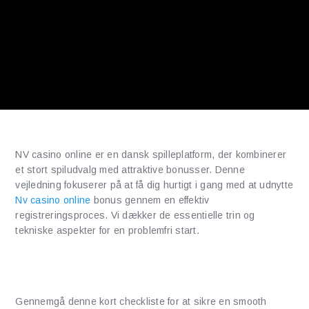
NV casino online er en dansk spilleplatform, der kombinerer
et stort spiludvalg med attraktive bonusser. Denne
vejledning fokuserer på at få dig hurtigt i gang med at udnytte
Nv casino online
bonus gennem en effektiv
registreringsproces. Vi dækker de essentielle trin og
tekniske aspekter for en problemfri start.
Før du starter
Gennemgå denne kort checkliste for at sikre en smooth