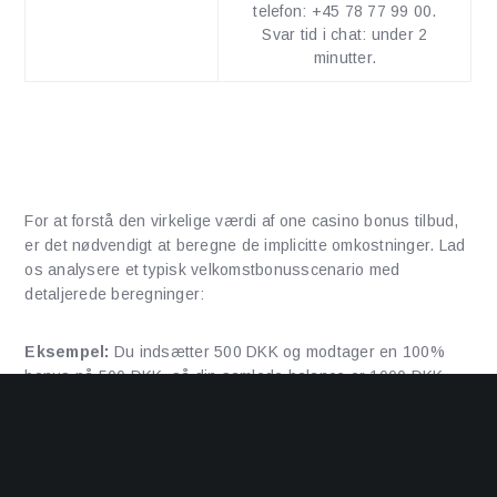
telefon: +45 78 77 99 00.
Svar tid i chat: under 2
minutter.
Bonusstrategi og Avanceret
Matematik
For at forstå den virkelige værdi af one casino bonus tilbud,
er det nødvendigt at beregne de implicitte omkostninger. Lad
os analysere et typisk velkomstbonusscenario med
detaljerede beregninger:
Eksempel:
Du indsætter 500 DKK og modtager en 100%
bonus på 500 DKK, så din samlede balance er 1000 DKK.
Omsætningskravet er 30x bonusbeløbet, dvs. 500 DKK * 30
= 15.000 DKK, der skal omsættes inden for 30 dage. Antag,
at du spiller slots med en gennemsnitlig RTP (Return to
Player) på 96%. Den forventede tab pr. omsat krone er 4%