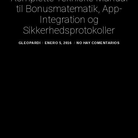
til Bonusmatematik, App-
Integration og
Sikkerhedsprotokoller
GLEOPARDI
ENERO 5, 2016
NO HAY COMENTARIOS