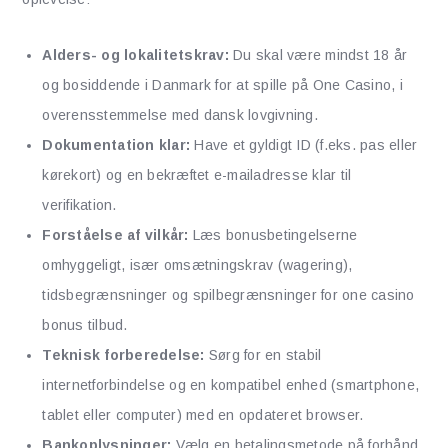
Alders- og lokalitetskrav:
Du skal være mindst 18 år
og bosiddende i Danmark for at spille på One Casino, i
overensstemmelse med dansk lovgivning.
Dokumentation klar:
Have et gyldigt ID (f.eks. pas eller
kørekort) og en bekræftet e-mailadresse klar til
verifikation.
Forståelse af vilkår:
Læs bonusbetingelserne
omhyggeligt, især omsætningskrav (wagering),
tidsbegrænsninger og spilbegrænsninger for one casino
bonus tilbud.
Teknisk forberedelse:
Sørg for en stabil
internetforbindelse og en kompatibel enhed (smartphone,
tablet eller computer) med en opdateret browser.
Bankoplysninger:
Vælg en betalingsmetode på forhånd,