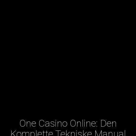
One Casino Online: Den
Komplette Tekniske Manual