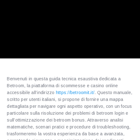
Benvenuti in questa guida tecnica esaustiva dedicata a
Betroom, la piattaforma di scommesse e casino online
accessibile all’indirizzo
https://betroomit.it/
. Questo manuale,
scritto per utenti italiani, si propone di fornire una mappa
dettagliata per navigare ogni aspetto operativo, con un focus
particolare sulla risoluzione dei problemi di betroom login e
sull’ottimizzazione dei betroom bonus. Attraverso analisi
matematiche, scenari pratici e procedure di troubleshooting,
trasformeremo la vostra esperienza da base a avanzata,