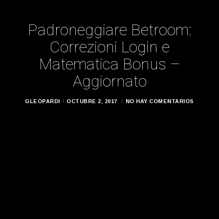
Padroneggiare Betroom:
Correzioni Login e
Matematica Bonus –
Aggiornato
GLEOPARDI
OCTUBRE 2, 2017
NO HAY COMENTARIOS