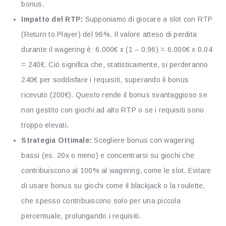
bonus.
Impatto del RTP:
Supponiamo di giocare a slot con RTP
(Return to Player) del 96%. Il valore atteso di perdita
durante il wagering è: 6.000€ x (1 – 0.96) = 6.000€ x 0.04
= 240€. Ciò significa che, statisticamente, si perderanno
240€ per soddisfare i requisiti, superando il bonus
ricevuto (200€). Questo rende il bonus svantaggioso se
non gestito con giochi ad alto RTP o se i requisiti sono
troppo elevati.
Strategia Ottimale:
Scegliere bonus con wagering
bassi (es. 20x o meno) e concentrarsi su giochi che
contribuiscono al 100% al wagering, come le slot. Evitare
di usare bonus su giochi come il blackjack o la roulette,
che spesso contribuiscono solo per una piccola
percentuale, prolungando i requisiti.