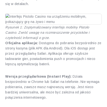
się w detalach.
Rysunek 1: Zoptymalizowany interfejs mobilny Pistolo
Casino. Zwróć uwagę na rozmieszczenie przycisków i
czytelność informacji o grze.
Oficjalna aplikacja:
Dostępna do pobrania bezpośrednio ze
strony kasyna (plik APK dla Android). Dla iOS dostęp jest
przez przeglądarkę Safari. Aplikacja oferuje szybsze
ładowanie gier, powiadomienia push o promocjach i nieco
lepszą optymalizację baterii.
Wersja przeglądarkowa (Instant Play):
Działa
bezpośrednio w Chrome lub Safari na telefonie. Nie wymaga
pobierania, zawsze masz najnowszą wersję. Jest nieco
bardziej uniwersalna, ale może być zależna od jakości
połączenia internetowego.