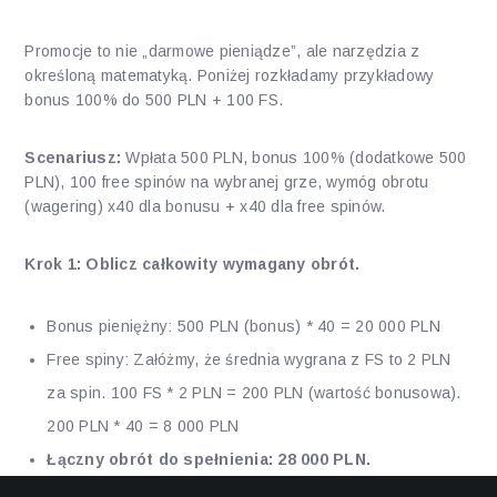
warunków
Promocje to nie „darmowe pieniądze”, ale narzędzia z
określoną matematyką. Poniżej rozkładamy przykładowy
bonus 100% do 500 PLN + 100 FS.
Scenariusz:
Wpłata 500 PLN, bonus 100% (dodatkowe 500
PLN), 100 free spinów na wybranej grze, wymóg obrotu
(wagering) x40 dla bonusu + x40 dla free spinów.
Krok 1: Oblicz całkowity wymagany obrót.
Bonus pieniężny: 500 PLN (bonus) * 40 = 20 000 PLN
Free spiny: Załóżmy, że średnia wygrana z FS to 2 PLN
za spin. 100 FS * 2 PLN = 200 PLN (wartość bonusowa).
200 PLN * 40 = 8 000 PLN
Łączny obrót do spełnienia: 28 000 PLN.