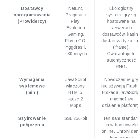
Dostawcy
NetEnt,
Ekologiczny
oprogramowania
Pragmatic
system: gry są
(Prowiderzy)
Play,
hostowane na
Evolution
serwerach
Gaming,
dostawców, kasi
Play’n GO,
dostarcza tylko lin
Yggdrasil,
(iframe).
+30 innych
Gwarantuje to
autentyczność
RNG.
Wymagania
JavaScript
Nowoczesne gr
systemowe
włączony,
nie używają Flash
(min.)
HTML5,
Blokada JavaScri
łącze 2
uniemożliwi
Mbps
działanie platform
Szyfrowanie
SSL 256-bit
Ten sam standar
połączenia
co w bankowośc
online. Chroni da
logowania i