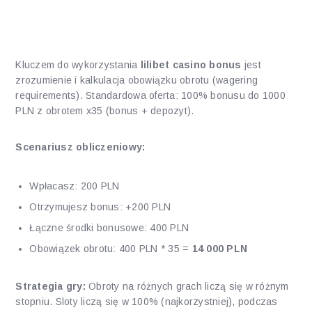
Matematyka bonusów: strategia
realizacji obowiązku obrotu
Kluczem do wykorzystania
lilibet casino bonus
jest
zrozumienie i kalkulacja obowiązku obrotu (wagering
requirements). Standardowa oferta: 100% bonusu do 1000
PLN z obrotem x35 (bonus + depozyt).
Scenariusz obliczeniowy:
Wpłacasz: 200 PLN
Otrzymujesz bonus: +200 PLN
Łączne środki bonusowe: 400 PLN
Obowiązek obrotu: 400 PLN * 35 =
14 000 PLN
Strategia gry:
Obroty na różnych grach liczą się w różnym
stopniu. Sloty liczą się w 100% (najkorzystniej), podczas