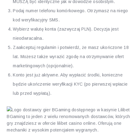
MUSZĄ być identyczne jak w dowodzie osobistym.
Podaj numer telefonu komórkowego. Otrzymasz na niego
kod weryfikacyjny SMS.
Wybierz walutę konta (zazwyczaj PLN). Decyzja jest
nieodwracalna.
Zaakceptuj regulamin i potwierdź, że masz ukończone 18
lat. Możesz także wyrazić zgodę na otrzymywanie ofert
marketingowych (opcjonalnie).
Konto jest już aktywne. Aby wypłacić środki, konieczne
będzie ukończenie weryfikacji KYC (po pierwszej wpłacie
lub przed wypłatą).
BGaming to jeden z wielu renomowanych dostawców, których
gry znajdziesz w ofercie lilibet casino online. Oferują one
mechaniki z wysokim potencjałem wygranych.