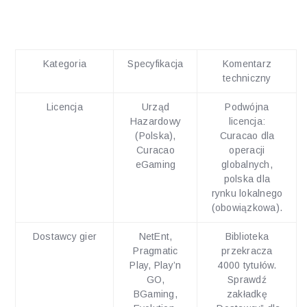
Specyfikacje techniczne
platformy
Kategoria
Specyfikacja
Komentarz
techniczny
Licencja
Urząd
Podwójna
Hazardowy
licencja:
(Polska),
Curacao dla
Curacao
operacji
eGaming
globalnych,
polska dla
rynku lokalnego
(obowiązkowa).
Dostawcy gier
NetEnt,
Biblioteka
Pragmatic
przekracza
Play, Play’n
4000 tytułów.
GO,
Sprawdź
BGaming,
zakładkę