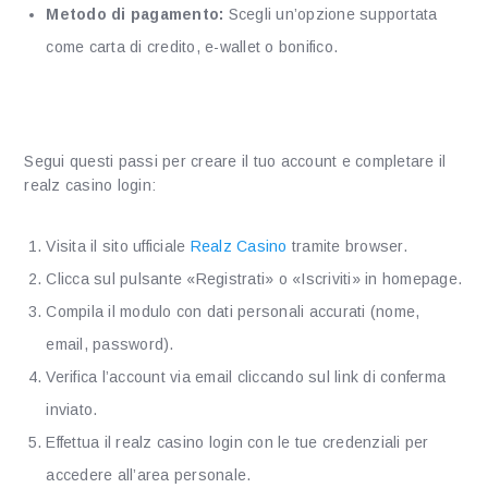
Metodo di pagamento:
Scegli un’opzione supportata
come carta di credito, e-wallet o bonifico.
Guida Rapida alla Registrazione
Segui questi passi per creare il tuo account e completare il
realz casino login:
Visita il sito ufficiale
Realz Casino
tramite browser.
Clicca sul pulsante «Registrati» o «Iscriviti» in homepage.
Compila il modulo con dati personali accurati (nome,
email, password).
Verifica l’account via email cliccando sul link di conferma
inviato.
Effettua il realz casino login con le tue credenziali per
accedere all’area personale.