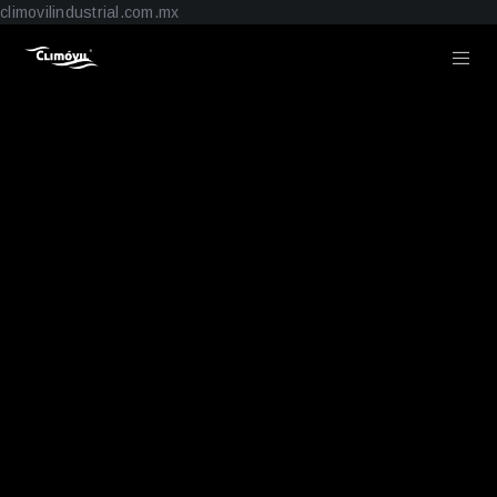
climovilindustrial.com.mx