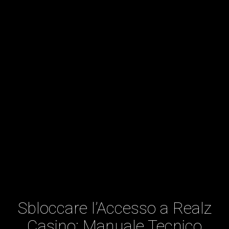
Sbloccare l’Accesso a Realz
Casino: Manuale Tecnico