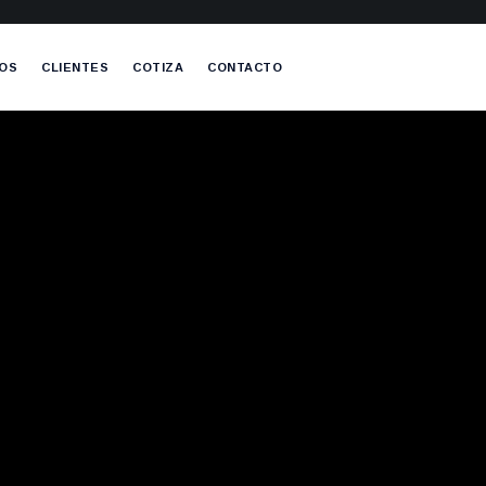
OS
CLIENTES
COTIZA
CONTACTO