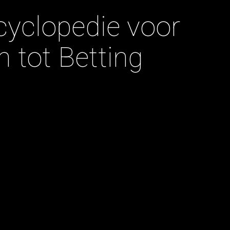
cyclopedie voor
 tot Betting