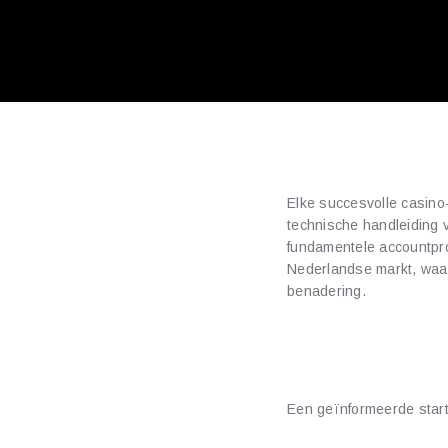
Elke succesvolle casino
technische handleiding 
fundamentele accountpro
Nederlandse markt, waarb
benadering.
Voordat J
Een geïnformeerde start 