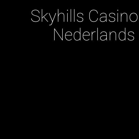
Skyhills Casin
Nederlands 