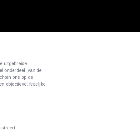
e uitgebreide
el onderdeel, van de
ichten ons op de
 objectieve, feitelijke
ecklist
istreert.