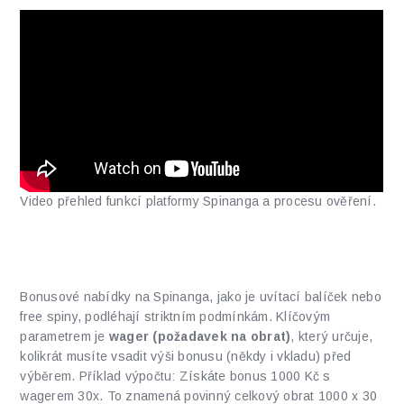
Video přehled funkcí platformy Spinanga a procesu ověření.
Matematika bonusů: Výpočet
požadavků na sázení a RTP
Bonusové nabídky na Spinanga, jako je uvítací balíček nebo
free spiny, podléhají striktním podmínkám. Klíčovým
parametrem je
wager (požadavek na obrat)
, který určuje,
kolikrát musíte vsadit výši bonusu (někdy i vkladu) před
výběrem. Příklad výpočtu: Získáte bonus 1000 Kč s
wagerem 30x. To znamená povinný celkový obrat 1000 x 30