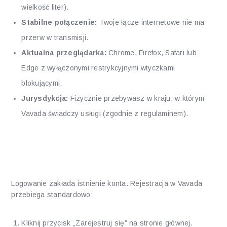
wielkość liter).
Stabilne połączenie:
Twoje łącze internetowe nie ma
przerw w transmisji.
Aktualna przeglądarka:
Chrome, Firefox, Safari lub
Edge z wyłączonymi restrykcyjnymi wtyczkami
blokującymi.
Jurysdykcja:
Fizycznie przebywasz w kraju, w którym
Vavada świadczy usługi (zgodnie z regulaminem).
Proces rejestracji i pierwsze
logowanie
Logowanie zakłada istnienie konta. Rejestracja w Vavada
przebiega standardowo:
Kliknij przycisk „Zarejestruj się” na stronie głównej.