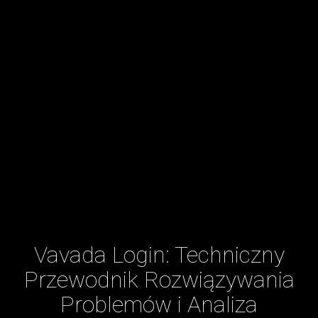
Vavada Login: Techniczny
Przewodnik Rozwiązywania
Problemów i Analiza