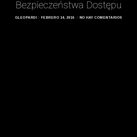
Bezpieczeństwa Dostępu
GLEOPARDI
FEBRERO 14, 2016
NO HAY COMENTARIOS