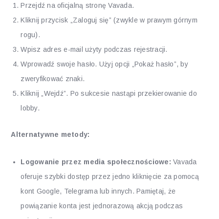
Przejdź na oficjalną stronę Vavada.
Kliknij przycisk „Zaloguj się” (zwykle w prawym górnym
rogu).
Wpisz adres e-mail użyty podczas rejestracji.
Wprowadź swoje hasło. Użyj opcji „Pokaż hasło”, by
zweryfikować znaki.
Kliknij „Wejdź”. Po sukcesie nastąpi przekierowanie do
lobby.
Alternatywne metody:
Logowanie przez media społecznościowe:
Vavada
oferuje szybki dostęp przez jedno kliknięcie za pomocą
kont Google, Telegrama lub innych. Pamiętaj, że
powiązanie konta jest jednorazową akcją podczas