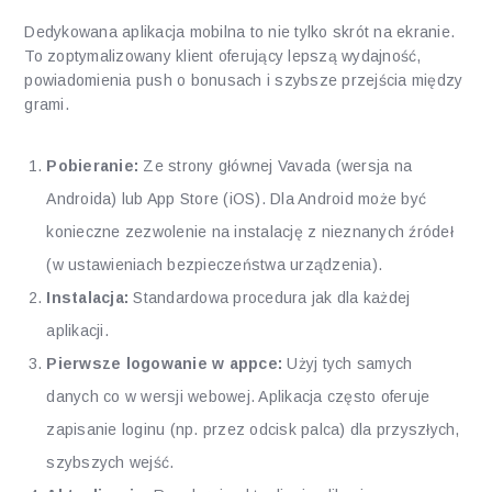
Dedykowana aplikacja mobilna to nie tylko skrót na ekranie.
To zoptymalizowany klient oferujący lepszą wydajność,
powiadomienia push o bonusach i szybsze przejścia między
grami.
Pobieranie:
Ze strony głównej Vavada (wersja na
Androida) lub App Store (iOS). Dla Android może być
konieczne zezwolenie na instalację z nieznanych źródeł
(w ustawieniach bezpieczeństwa urządzenia).
Instalacja:
Standardowa procedura jak dla każdej
aplikacji.
Pierwsze logowanie w appce:
Użyj tych samych
danych co w wersji webowej. Aplikacja często oferuje
zapisanie loginu (np. przez odcisk palca) dla przyszłych,
szybszych wejść.