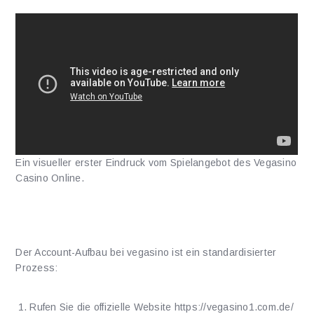
Ein visueller erster Eindruck vom Spielangebot des Vegasino
Casino Online.
Schnelle Registrierung in 4
Schritten
Der Account-Aufbau bei vegasino ist ein standardisierter
Prozess:
Rufen Sie die offizielle Website https://vegasino1.com.de/