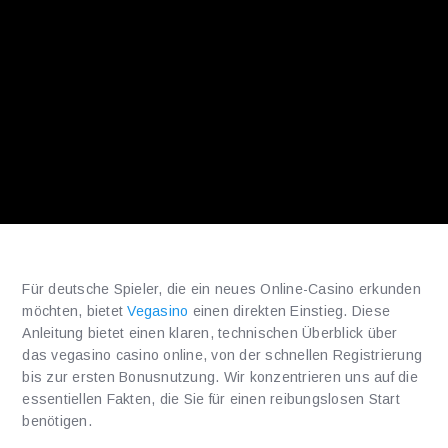
Für deutsche Spieler, die ein neues Online-Casino erkunden
möchten, bietet
Vegasino
einen direkten Einstieg. Diese
Anleitung bietet einen klaren, technischen Überblick über
das vegasino casino online, von der schnellen Registrierung
bis zur ersten Bonusnutzung. Wir konzentrieren uns auf die
essentiellen Fakten, die Sie für einen reibungslosen Start
benötigen.