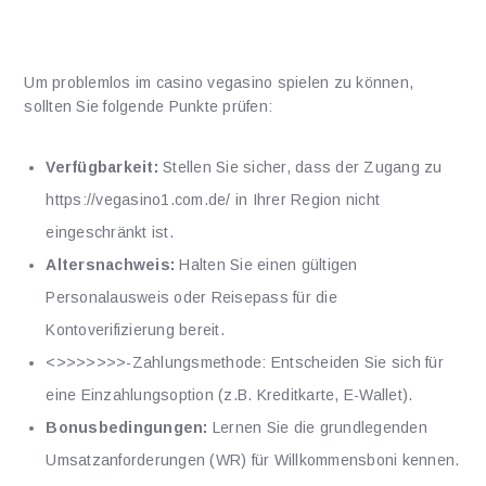
Vor dem Start: Ihre Checkliste
Um problemlos im casino vegasino spielen zu können,
sollten Sie folgende Punkte prüfen:
Verfügbarkeit:
Stellen Sie sicher, dass der Zugang zu
https://vegasino1.com.de/ in Ihrer Region nicht
eingeschränkt ist.
Altersnachweis:
Halten Sie einen gültigen
Personalausweis oder Reisepass für die
Kontoverifizierung bereit.
<>>>>>>>-Zahlungsmethode: Entscheiden Sie sich für
eine Einzahlungsoption (z.B. Kreditkarte, E-Wallet).
Bonusbedingungen:
Lernen Sie die grundlegenden
Umsatzanforderungen (WR) für Willkommensboni kennen.