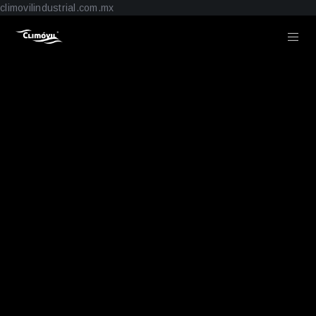
climovilindustrial.com.mx