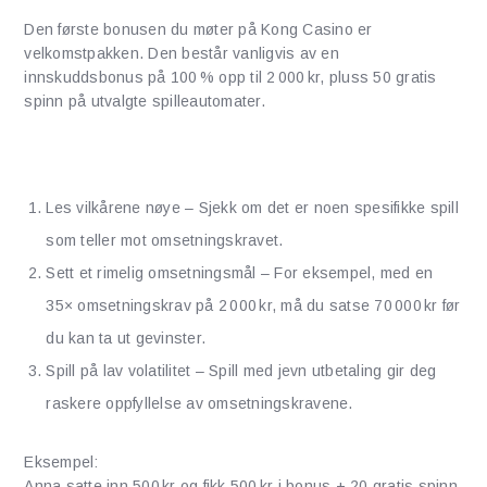
Den første bonusen du møter på Kong Casino er
velkomstpakken. Den består vanligvis av en
innskuddsbonus på 100 % opp til 2 000 kr, pluss 50 gratis
spinn på utvalgte spilleautomater.
Hvordan bruke den riktig
Les vilkårene nøye – Sjekk om det er noen spesifikke spill
som teller mot omsetningskravet.
Sett et rimelig omsetningsmål – For eksempel, med en
35× omsetningskrav på 2 000 kr, må du satse 70 000 kr før
du kan ta ut gevinster.
Spill på lav volatilitet – Spill med jevn utbetaling gir deg
raskere oppfyllelse av omsetningskravene.
Eksempel:
Anna satte inn 500 kr og fikk 500 kr i bonus + 20 gratis spinn.