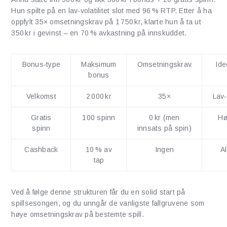
Hun spilte på en lav‑volatilitet slot med 96 % RTP. Etter å ha
oppfylt 35× omsetningskrav på 1 750 kr, klarte hun å ta ut
350 kr i gevinst – en 70 % avkastning på innskuddet.
Bonus‑type
Maksimum
Omsetningskrav
Ide
bonus
Velkomst
2 000 kr
35×
Lav‑
Gratis
100 spinn
0 kr (men
Hø
spinn
innsats på spin)
Cashback
10 % av
Ingen
Al
tap
Ved å følge denne strukturen får du en solid start på
spillsesongen, og du unngår de vanligste fallgruvene som
høye omsetningskrav på bestemte spill.