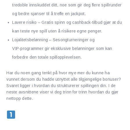
tredoble innskuddet ditt, noe som gir deg flere spillrunder
og bedre sjanser til å treffe en jackpot.
Lavere risiko – Gratis spinn og cashback‑tilbud gjør at du
kan teste nye spill uten å risikere egne penger.
Lojalitetsbelønning – Sesongturneringer og
VIP‑programmer gir eksklusive belønninger som kan
forbedre den totale spillopplevelsen.
Har du noen gang tenkt på hvor mye mer du kunne ha
vunnet dersom du hadde utnyttet alle tilgjengelige bonuser?
Svaret ligger i hvordan du strukturerer spillingen din. I de
neste avsnittene viser vi deg trinn for trinn hvordan du gjør
nettopp dette.
Utnytt velkomstbonusen – en
solid start