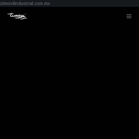
climovilindustrial.com.mx