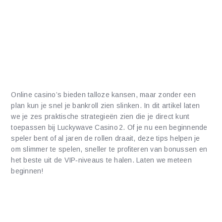
6 bewezen strategieën
om je winst te
maximaliseren bij
Luckywave Casino 2
Online casino’s bieden talloze kansen, maar zonder een
plan kun je snel je bankroll zien slinken. In dit artikel laten
we je zes praktische strategieën zien die je direct kunt
toepassen bij Luckywave Casino 2. Of je nu een beginnende
speler bent of al jaren de rollen draait, deze tips helpen je
om slimmer te spelen, sneller te profiteren van bonussen en
het beste uit de VIP‑niveaus te halen. Laten we meteen
beginnen!
1. Maak optimaal gebruik van de
welkomstbonus