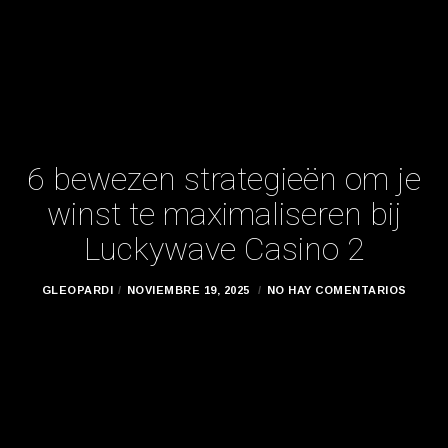
6 bewezen strategieën om je
winst te maximaliseren bij
Luckywave Casino 2
GLEOPARDI
NOVIEMBRE 19, 2025
NO HAY COMENTARIOS