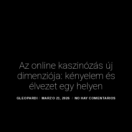
Az online kaszinózás új
dimenziója: kényelem és
élvezet egy helyen
GLEOPARDI
MARZO 21, 2026
NO HAY COMENTARIOS