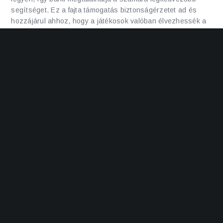
segítséget. Ez a fajta támogatás biztonságérzetet ad és
hozzájárul ahhoz, hogy a játékosok valóban élvezhessék a
szórakozást, és ne érezzék magukat elveszettnek vagy
bizonytalannak.
Az élmény és a kényelem
összefonódása
Amikor online kaszinóról beszélünk, nem csak a játékok
sokfélesége vagy a bónuszok számítanak, hanem az is,
hogy az egész folyamat mennyire gördülékeny. Az egyszerű
regisztráció, gyors be- és kifizetések, valamint az intuitív
felületek mind hozzájárulnak ahhoz, hogy a játékosok
könnyedén helyezkedjenek el és élvezzék a játékot anélkül,
hogy fölöslegesen időt vesztegetnének.
A modern online kaszinók nem csak a játék kínálatában, de
a fizetési módokban is nagy szabadságot biztosítanak, így a