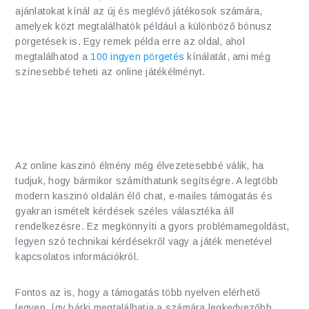
ajánlatokat kínál az új és meglévő játékosok számára,
amelyek közt megtalálhatók például a különböző bónusz
pörgetések is. Egy remek példa erre az oldal, ahol
megtalálhatod a
100 ingyen pörgetés
kínálatát, ami még
színesebbé teheti az online játékélményt.
Segítség és támogatás a játék
színfalai mögött
Az online kaszinó élmény még élvezetesebbé válik, ha
tudjuk, hogy bármikor számíthatunk segítségre. A legtöbb
modern kaszinó oldalán élő chat, e-mailes támogatás és
gyakran ismételt kérdések széles választéka áll
rendelkezésre. Ez megkönnyíti a gyors problémamegoldást,
legyen szó technikai kérdésekről vagy a játék menetével
kapcsolatos információkról.
Fontos az is, hogy a támogatás több nyelven elérhető
legyen, így bárki megtalálhatja a számára legkedvezőbb