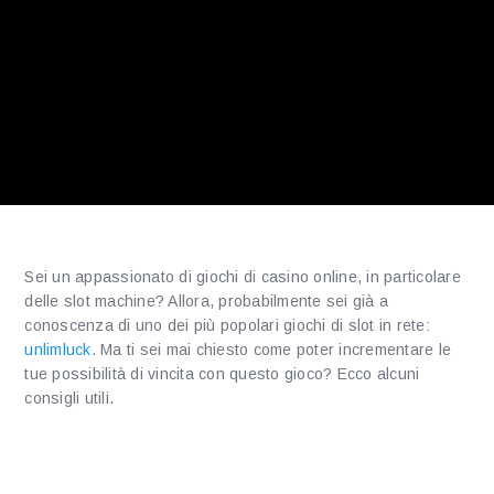
Sei un appassionato di giochi di casino online, in particolare
delle slot machine? Allora, probabilmente sei già a
conoscenza di uno dei più popolari giochi di slot in rete:
unlimluck
. Ma ti sei mai chiesto come poter incrementare le
tue possibilità di vincita con questo gioco? Ecco alcuni
consigli utili.
Conosci il tuo gioco: unlimluck