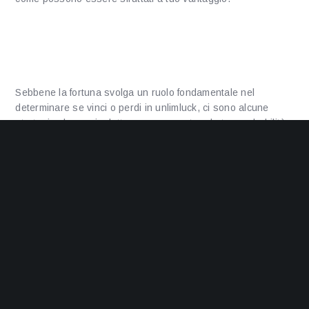
Strategie per aumentare le tue
possibilità di vincita in unlimluck
Sebbene la fortuna svolga un ruolo fondamentale nel
determinare se vinci o perdi in unlimluck, ci sono alcune
strategie che puoi adottare per aumentare le tue probabilità
di successo. Ecco alcuni suggerimenti:
Gioca in modo responsabile: Non dimenticare mai che stai
giocando con denaro reale. Stabilisci un budget e attieniti
ad esso. Non inseguire mai le perdite.
Capisci i simboli del gioco: Conosci la differenza tra i vari
simboli del gioco, come i simboli wild e scatter, e come
possono influenzare le tue vincite.
Approfitta dei bonus: unlimluck offre spesso bonus e