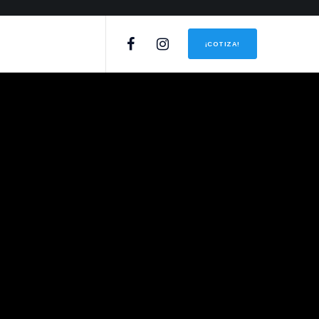
¡COTIZA!