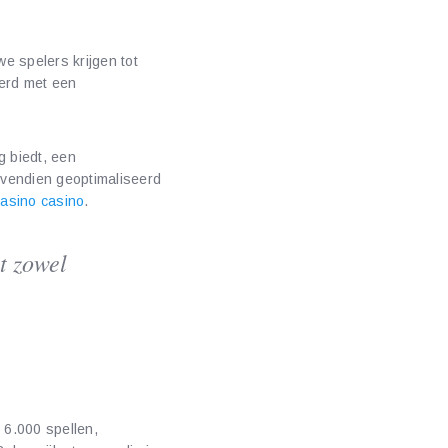
 spelers krijgen tot
erd met een
g biedt, een
bovendien geoptimaliseerd
asino casino
.
t zowel
incipes
 6.000 spellen,