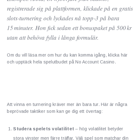
registrerade sig på plattformen, klickade på en gratis
slots‑turnering och lyckades nå topp‑3 på bara
15 minuter. Hon fick sedan ett bonuspaket på 500 kr
utan att behöva fylla i långa formulär.
Om du vill läsa mer om hur du kan komma igång, klicka här
och upptäck hela spelutbudet på No Account Casino.
Strategier för att maximera
vinster i turneringar
Att vinna en turnering kräver mer än bara tur. Här är några
beprövade taktiker som kan ge dig ett övertag:
Studera spelets volatilitet
– hög volatilitet betyder
stora vinster men färre träffar. Välj spel som matchar din