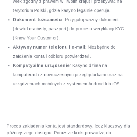
wiek zgodny z prawem w Twoim kraju) i przebywać na
terytorium Polski, gdzie kasyno legalnie operuje.
Dokument tożsamości
: Przygotuj ważny dokument
(dowód osobisty, paszport) do procesu weryfikacji KYC
(Know Your Customer).
Aktywny numer telefonu i e-mail
: Niezbędne do
założenia konta i odbioru potwierdzeń.
Kompatybilne urządzenie
: Kasyno działa na
komputerach z nowoczesnymi przeglądarkami oraz na
urządzeniach mobilnych z systemem Android lub iOS.
Rejestracja w Kasynie F1: Krok
po kroku
Proces zakładania konta jest standardowy, lecz kluczowy dla
późniejszego dostępu. Poniższe kroki prowadzą do