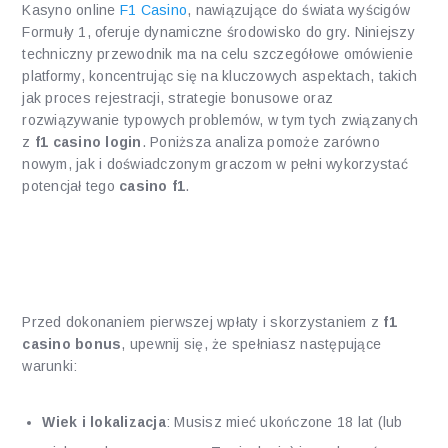
Kasyno online
F1 Casino
, nawiązujące do świata wyścigów
Formuły 1, oferuje dynamiczne środowisko do gry. Niniejszy
techniczny przewodnik ma na celu szczegółowe omówienie
platformy, koncentrując się na kluczowych aspektach, takich
jak proces rejestracji, strategie bonusowe oraz
rozwiązywanie typowych problemów, w tym tych związanych
z
f1 casino login
. Poniższa analiza pomoże zarówno
nowym, jak i doświadczonym graczom w pełni wykorzystać
potencjał tego
casino f1
.
Zanim rozpoczniesz: Lista
kontrolna
Przed dokonaniem pierwszej wpłaty i skorzystaniem z
f1
casino bonus
, upewnij się, że spełniasz następujące
warunki:
Wiek i lokalizacja
: Musisz mieć ukończone 18 lat (lub