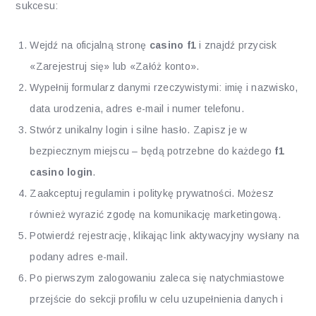
sukcesu:
Wejdź na oficjalną stronę
casino f1
i znajdź przycisk
«Zarejestruj się» lub «Załóż konto».
Wypełnij formularz danymi rzeczywistymi: imię i nazwisko,
data urodzenia, adres e-mail i numer telefonu.
Stwórz unikalny login i silne hasło. Zapisz je w
bezpiecznym miejscu – będą potrzebne do każdego
f1
casino login
.
Zaakceptuj regulamin i politykę prywatności. Możesz
również wyrazić zgodę na komunikację marketingową.
Potwierdź rejestrację, klikając link aktywacyjny wysłany na
podany adres e-mail.
Po pierwszym zalogowaniu zaleca się natychmiastowe
przejście do sekcji profilu w celu uzupełnienia danych i