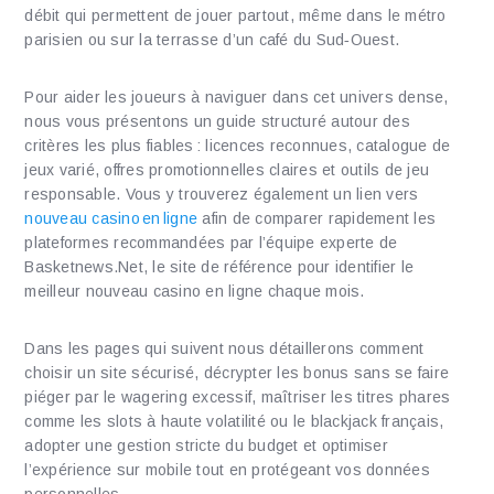
débit qui permettent de jouer partout, même dans le métro
parisien ou sur la terrasse d’un café du Sud‑Ouest.
Pour aider les joueurs à naviguer dans cet univers dense,
nous vous présentons un guide structuré autour des
critères les plus fiables : licences reconnues, catalogue de
jeux varié, offres promotionnelles claires et outils de jeu
responsable. Vous y trouverez également un lien vers
nouveau casino en ligne
afin de comparer rapidement les
plateformes recommandées par l’équipe experte de
Basketnews.Net, le site de référence pour identifier le
meilleur nouveau casino en ligne chaque mois.
Dans les pages qui suivent nous détaillerons comment
choisir un site sécurisé, décrypter les bonus sans se faire
piéger par le wagering excessif, maîtriser les titres phares
comme les slots à haute volatilité ou le blackjack français,
adopter une gestion stricte du budget et optimiser
l’expérience sur mobile tout en protégeant vos données