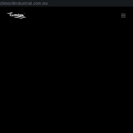
climovilindustrial.com.mx