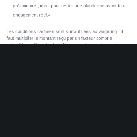
préliminaire ; idéal pour tester une plateforme avant tout
engagement réel.«
Les conditions cachées sont surtout liées au wagering : il
faut multiplier le montant reçu par un facteur compris
entre 20x et 40x selon la politique du site avant pouvoir
retirer quoi que ce soit.
Par exemple un bonus « €50 + 30 tours gratuits » avec
wagering x30 signifie qu’il faut générer €1500 en volume
misé avant toute liquidation.\n\nCertains programmes VIP
transforment chaque euro misé en points cumulables qui
débloquent progressivement cash back supplémentaire,
invitations à des tournois privés voire voyages tout frais
payés vers Las Vegas.
Monter dans ces rangs requiert généralement au moins
€5000 dépensés sur six mois — chiffre indiqué clairement
dans l’accord VIP disponible sur chaque page “Programme
fidélité”.\n\nEnfin gardez toujours un œil sur les dates limites
: beaucoup d’offres récurrentes expirent après sept jours