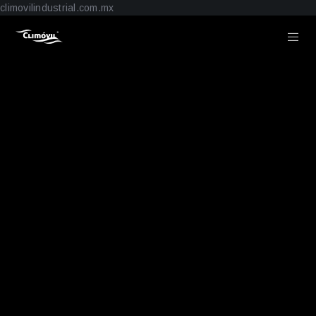
climovilindustrial.com.mx