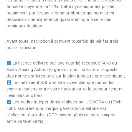
les deux milliards d’euros annuels et affiche une croissance
annuelle moyenne de 12 %. Cette dynamique est portée
notamment par l’essor des smartphones qui permettent
désormais une expérience quasi identique à celle des
terminaux desktop.
Avant toute inscription il convient toutefois de vérifier trois
points cruciaux :
La licence délivrée par une autorité reconnue (ANJ ou
Malta Gaming Authority) garantit que l’opérateur respecte
des normes strictes tant sur le plan juridique que technique ;
Le chiffrement SSL doit être activé afin que toutes les
communications entre votre navigateur et le serveur restent
invisibles aux tiers ;
Les audits indépendants réalisés par eCOGRA ou iTech
Labs assurent que chaque génération aléatoire est
réellement équitable (RTP moyen généralement compris
entre 96 % et 98 %).