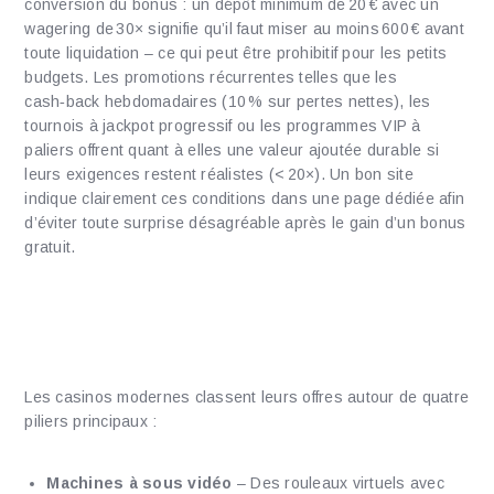
conversion du bonus : un dépôt minimum de 20 € avec un
wagering de 30× signifie qu’il faut miser au moins 600 € avant
toute liquidation – ce qui peut être prohibitif pour les petits
budgets. Les promotions récurrentes telles que les
cash‑back hebdomadaires (10 % sur pertes nettes), les
tournois à jackpot progressif ou les programmes VIP à
paliers offrent quant à elles une valeur ajoutée durable si
leurs exigences restent réalistes (< 20×). Un bon site
indique clairement ces conditions dans une page dédiée afin
d’éviter toute surprise désagréable après le gain d’un bonus
gratuit.
II️⃣ Les différents types de jeux
proposés par les casinos online
Les casinos modernes classent leurs offres autour de quatre
piliers principaux :
Machines à sous vidéo
– Des rouleaux virtuels avec