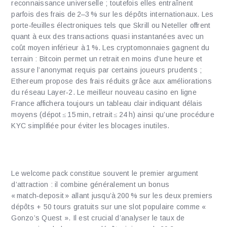
reconnaissance universelle ; toutefois elles entraînent
parfois des frais de 2–3 % sur les dépôts internationaux. Les
porte‑feuilles électroniques tels que Skrill ou Neteller offrent
quant à eux des transactions quasi instantanées avec un
coût moyen inférieur à 1 %. Les cryptomonnaies gagnent du
terrain : Bitcoin permet un retrait en moins d’une heure et
assure l’anonymat requis par certains joueurs prudents ;
Ethereum propose des frais réduits grâce aux améliorations
du réseau Layer‑2. Le meilleur nouveau casino en ligne
France affichera toujours un tableau clair indiquant délais
moyens (dépot ≤ 15 min, retrait ≤ 24 h) ainsi qu’une procédure
KYC simplifiée pour éviter les blocages inutiles.
Bonus de bienvenue & promotions récurrentes
Le welcome pack constitue souvent le premier argument
d’attraction : il combine généralement un bonus
« match‑deposit » allant jusqu’à 200 % sur les deux premiers
dépôts + 50 tours gratuits sur une slot populaire comme «
Gonzo’s Quest ». Il est crucial d’analyser le taux de