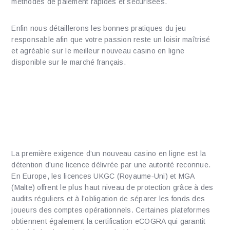
méthodes de paiement rapides et sécurisées.
Enfin nous détaillerons les bonnes pratiques du jeu
responsable afin que votre passion reste un loisir maîtrisé
et agréable sur le meilleur nouveau casino en ligne
disponible sur le marché français.
I️⃣ Choisir le bon nouveau casino
en ligne – critères de sélection
Sécurité & licence
La première exigence d’un nouveau casino en ligne est la
détention d’une licence délivrée par une autorité reconnue.
En Europe, les licences UKGC (Royaume‑Uni) et MGA
(Malte) offrent le plus haut niveau de protection grâce à des
audits réguliers et à l’obligation de séparer les fonds des
joueurs des comptes opérationnels. Certaines plateformes
obtiennent également la certification eCOGRA qui garantit