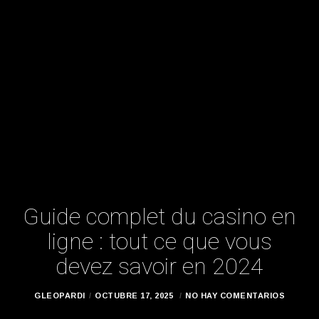
Guide complet du casino en
ligne : tout ce que vous
devez savoir en 2024
GLEOPARDI
OCTUBRE 17, 2025
NO HAY COMENTARIOS