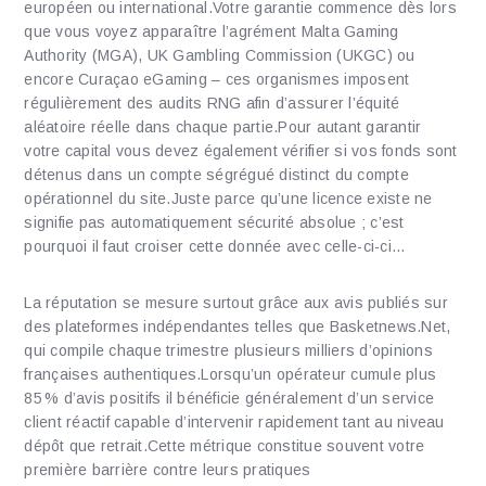
européen ou international.Votre garantie commence dès lors
que vous voyez apparaître l’agrément Malta Gaming
Authority (MGA), UK Gambling Commission (UKGC) ou
encore Curaçao eGaming – ces organismes imposent
régulièrement des audits RNG afin d’assurer l’équité
aléatoire réelle dans chaque partie.Pour autant garantir
votre capital vous devez également vérifier si vos fonds sont
détenus dans un compte ségrégué distinct du compte
opérationnel du site.Juste parce qu’une licence existe ne
signifie pas automatiquement sécurité absolue ; c’est
pourquoi il faut croiser cette donnée avec celle-ci-ci…
La réputation se mesure surtout grâce aux avis publiés sur
des plateformes indépendantes telles que Basketnews.Net,
qui compile chaque trimestre plusieurs milliers d’opinions
françaises authentiques.Lorsqu’un opérateur cumule plus
85 % d’avis positifs il bénéficie généralement d’un service
client réactif capable d’intervenir rapidement tant au niveau
dépôt que retrait.Cette métrique constitue souvent votre
première barrière contre leurs pratiques