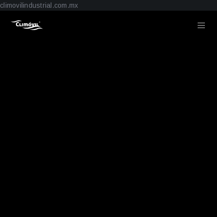
climovilindustrial.com.mx