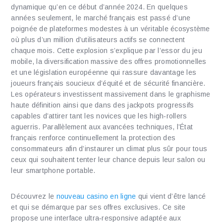
dynamique qu’en ce début d’année 2024. En quelques
années seulement, le marché français est passé d’une
poignée de plateformes modestes à un véritable écosystème
où plus d’un million d’utilisateurs actifs se connectent
chaque mois. Cette explosion s’explique par l’essor du jeu
mobile, la diversification massive des offres promotionnelles
et une législation européenne qui rassure davantage les
joueurs français soucieux d’équité et de sécurité financière.
Les opérateurs investissent massivement dans le graphisme
haute définition ainsi que dans des jackpots progressifs
capables d’attirer tant les novices que les high‑rollers
aguerris. Parallèlement aux avancées techniques, l’État
français renforce continuellement la protection des
consommateurs afin d’instaurer un climat plus sûr pour tous
ceux qui souhaitent tenter leur chance depuis leur salon ou
leur smartphone portable.
Découvrez le
nouveau casino en ligne
qui vient d’être lancé
et qui se démarque par ses offres exclusives. Ce site
propose une interface ultra‑responsive adaptée aux