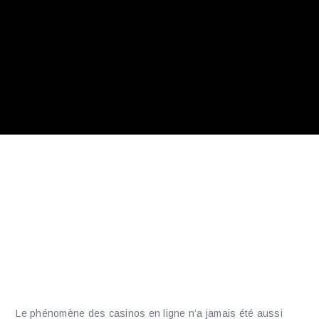
Guide complet du
casino en ligne : tout ce
que vous devez savoir
en 2024
Le phénomène des casinos en ligne n’a jamais été aussi