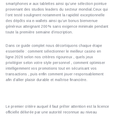
smartphones и aux tablettes ainsi qu’une sélection pointue
provenant des studios leaders du secteur mondial.Ceux qui
l’ont testé soulignent notamment la rapidité exceptionnelle
des dépôts via e‑wallets ainsi qu’un bonus bienvenue
généreux atteignant 200 % sans exigence minimale pendant
toute la première semaine d’inscription.​
Dans ce guide complet nous décortiquons chaque étape
essentielle : comment sélectionner le meilleur casino en
ligne 2026 selon nos critères rigoureux , quels jeux
privilégier selon votre style personnel , comment optimiser
intelligemment vos promotions tout en sécurisant vos
transactions , puis enfin comment jouer responsablement
afin d’allier plaisir durable et maîtrise financière.
Choisir le bon casino en ligne
Le premier critère auquel il faut prêter attention est la licence
officielle délivrée par une autorité reconnue au niveau