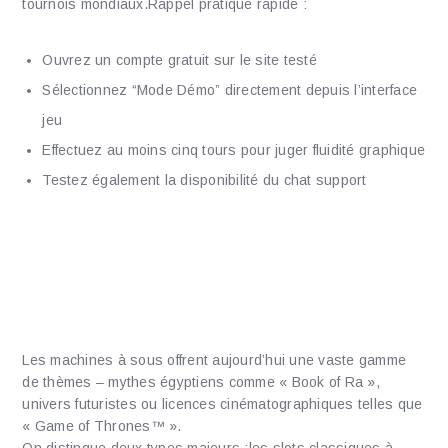
tournois mondiaux.Rappel pratique rapide :
Ouvrez un compte gratuit sur le site testé
Sélectionnez “Mode Démo” directement depuis l’interface
jeu
Effectuez au moins cinq tours pour juger fluidité graphique
Testez également la disponibilité du chat support
Les jeux de casino les plus
populaires
Machines à sous : thèmes et fonctionnalités
Les machines à sous offrent aujourd’hui une vaste gamme
de thèmes – mythes égyptiens comme « Book of Ra »,
univers futuristes ou licences cinématographiques telles que
« Game of Thrones™ ».