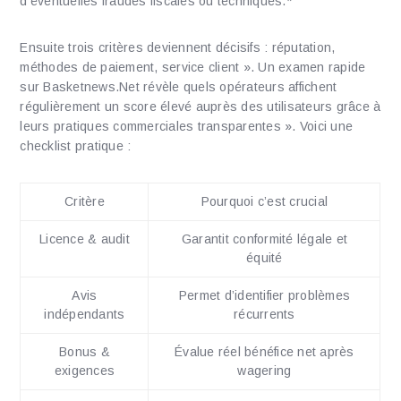
d’éventuelles fraudes fiscales ou techniques.*
Ensuite trois critères deviennent décisifs : réputation,
méthodes de paiement, service client ». Un examen rapide
sur Basketnews.Net révèle quels opérateurs affichent
régulièrement un score élevé auprès des utilisateurs grâce à
leurs pratiques commerciales transparentes ». Voici une
checklist pratique :
Critère
Pourquoi c’est crucial
Licence & audit
Garantit conformité légale et
équité
Avis
Permet d’identifier problèmes
indépendants
récurrents
Bonus &
Évalue réel bénéfice net après
exigences
wagering