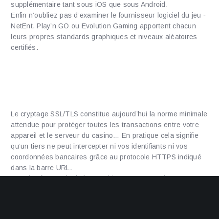
supplémentaire tant sous iOS que sous Android.
Enfin n’oubliez pas d’examiner le fournisseur logiciel du jeu ‑
NetEnt, Play’n GO ou Evolution Gaming apportent chacun
leurs propres standards graphiques et niveaux aléatoires
certifiés.
Sécurité & protection des
données
(≈ 260 mots)
Le cryptage SSL/TLS constitue aujourd’hui la norme minimale
attendue pour protéger toutes les transactions entre votre
appareil et le serveur du casino… En pratique cela signifie
qu’un tiers ne peut intercepter ni vos identifiants ni vos
coordonnées bancaires grâce au protocole HTTPS indiqué
dans la barre URL.
Les plateformes évaluées positivement par Basketnews.Net
affichent systématiquement leur certificat SSL avec
chiffrement AES‑256 bits – niveau équivalent utilisé dans les
banques internationales.