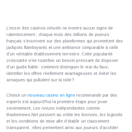
sécurité et maximiser
vos gains
L’essor des casinos virtuels ne montre aucun signe de
ralentissement ; chaque mois des millions de joueurs
français s’inscrivent sur des plateformes qui promettent des
jackpots flamboyants et une ambiance comparable à celle
d’un véritable établissement terrestre. Cette popularité
croissante crée toutefois un besoin pressant de disposer
d’un guide fiable : comment distinguer le vrai du faux,
identifier les offres réellement avantageuses et éviter les
arnaques qui pullulent sur la toile ?
Choisir un
nouveau casino en ligne
recommandé par des
experts est aujourd’hui la première étape pour jouer
sereinement. Les revues indépendantes comme
Basketnews.Net passent au crible les licences, les logiciels
et les conditions de mise afin d’établir un classement
transparent ; elles permettent ainsi aux joueurs d’accéder