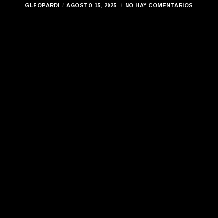
GLEOPARDI
AGOSTO 15, 2025
NO HAY COMENTARIOS