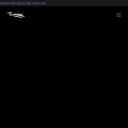
climovilindustrial.com.mx