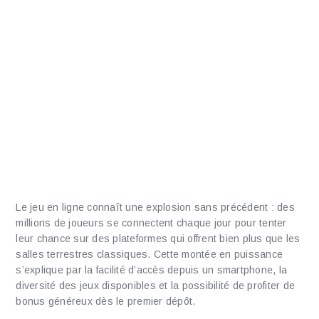
Guide complet du
casino en ligne – Tout
ce que vous devez
savoir pour jouer en
toute sécurité et
maximiser vos gains
Le jeu en ligne connaît une explosion sans précédent : des
millions de joueurs se connectent chaque jour pour tenter
leur chance sur des plateformes qui offrent bien plus que les
salles terrestres classiques. Cette montée en puissance
s’explique par la facilité d’accès depuis un smartphone, la
diversité des jeux disponibles et la possibilité de profiter de
bonus généreux dès le premier dépôt.