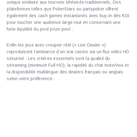
unique similaire aux tournois télévisés traditionnels. Des
plateformes telles que PokerStars ou partypoker offrent
également des cash games instantanés avec buy‑in dès €10
pour toucher une audience large tout en conservant une
forte liquidité du pool prize‑pool .
Enfin les jeux avec croupier réel (« Live Dealer »)
reproduisent l’ambiance d’un vrai casino via un flux vidéo HD
sécurisé . Les critères essentiels sont la qualité du
streaming (minimum Full HD), la rapidité du chat texte/voix et
la disponibilité multilingue des dealers français ou anglais
selon votre préférence.
Section 3 – Les bonus d’accueil et
promotions : comment les
évaluer
intelligemment (≈ 250 mots)