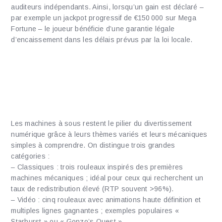
auditeurs indépendants. Ainsi, lorsqu’un gain est déclaré –
par exemple un jackpot progressif de €150 000 sur Mega
Fortune – le joueur bénéficie d’une garantie légale
d’encaissement dans les délais prévus par la loi locale.
Section 2 – Les différents types
de jeux proposés en
ligne (≈ 285 mots)
Les machines à sous restent le pilier du divertissement
numérique grâce à leurs thèmes variés et leurs mécaniques
simples à comprendre. On distingue trois grandes
catégories :
– Classiques : trois rouleaux inspirés des premières
machines mécaniques ; idéal pour ceux qui recherchent un
taux de redistribution élevé (RTP souvent >96%).
– Vidéo : cinq rouleaux avec animations haute définition et
multiples lignes gagnantes ; exemples populaires «
Starburst » ou « Gonzo’s Quest ».