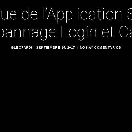
e de l’Application 
épannage Login et 
GLEOPARDI
SEPTIEMBRE 14, 2017
NO HAY COMENTARIOS