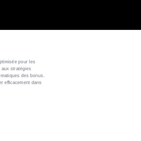
optimisée pour les
n aux stratégies
ématiques des bonus.
er efficacement dans
entielle