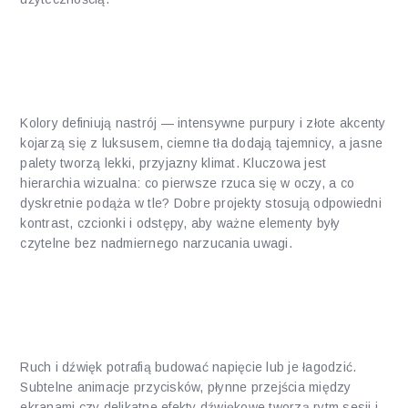
Kolor, kontrast i hierarchia
wizualna
Kolory definiują nastrój — intensywne purpury i złote akcenty
kojarzą się z luksusem, ciemne tła dodają tajemnicy, a jasne
palety tworzą lekki, przyjazny klimat. Kluczowa jest
hierarchia wizualna: co pierwsze rzuca się w oczy, a co
dyskretnie podąża w tle? Dobre projekty stosują odpowiedni
kontrast, czcionki i odstępy, aby ważne elementy były
czytelne bez nadmiernego narzucania uwagi.
Dźwięk i animacja jako elementy
narracji
Ruch i dźwięk potrafią budować napięcie lub je łagodzić.
Subtelne animacje przycisków, płynne przejścia między
ekranami czy delikatne efekty dźwiękowe tworzą rytm sesji i