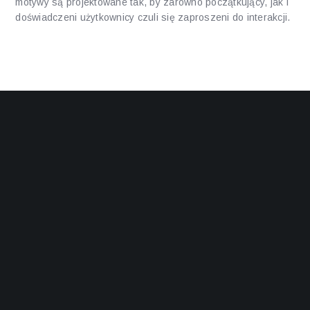
motywy są projektowane tak, by zarówno początkujący, jak i
doświadczeni użytkownicy czuli się zaproszeni do interakcji.
Plusy i minusy estetycznego
podejścia
Poniżej dwa krótkie zestawienia, które pokazują mocne
strony projektowania atmosfery oraz potencjalne pułapki, gdy
estetyka przeważa nad użytecznością.
Plusy: silna identyfikacja marki, większe zaangażowanie
emocjonalne, możliwość budowania unikatowego nastroju.
Plusy: animacje i dźwięk zwiększają poczucie nagrody
bez konieczności wchodzenia w szczegóły mechaniki.
Minusy: nadmiar wizualnych bodźców może męczyć i
odciągać uwagę od głównej treści.