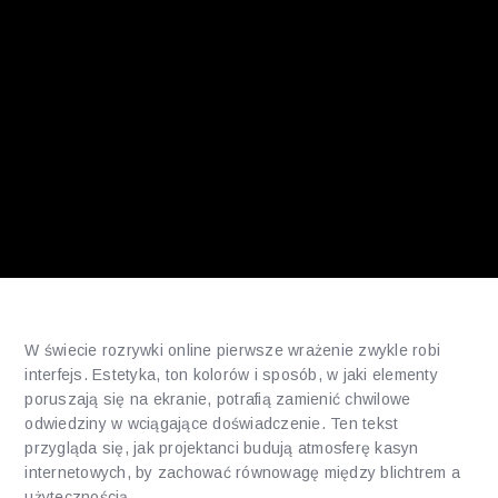
W świecie rozrywki online pierwsze wrażenie zwykle robi
interfejs. Estetyka, ton kolorów i sposób, w jaki elementy
poruszają się na ekranie, potrafią zamienić chwilowe
odwiedziny w wciągające doświadczenie. Ten tekst
przygląda się, jak projektanci budują atmosferę kasyn
internetowych, by zachować równowagę między blichtrem a
użytecznością.