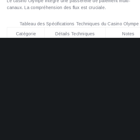
Le casino Olympe intègre une passerelle de paiement multi-
canaux. La compréhension des flux est cruciale.
Tableau des Spécifications Techniques du Casino Olympe
Catégorie
Détails Techniques
Notes
Opérationnel
Méthodes
Cartes (Visa/MC), E-
Les dépôts p
de Dépôt
portefeuilles (Skrill,
carte peuve
Neteller), Virements,
déclencher u
Cryptomonnaies (si
vérification 
disponible)
Secure. Le
cryptos offre
généraleme
des
transaction
anonymisée
Délais de
E-portefeuilles : 0-24h.
Les délais
Retrait
Cartes/Virements : 1-5
commencen
jours ouvrables.
après