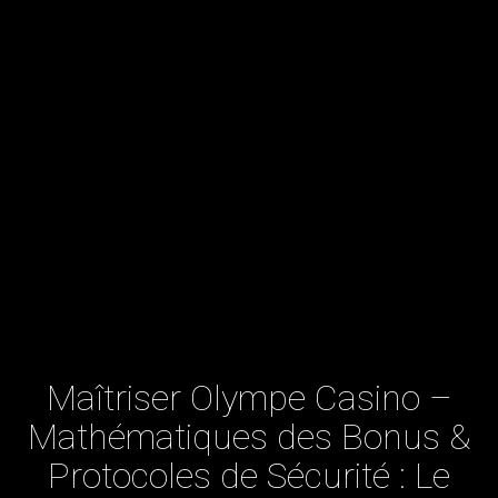
Maîtriser Olympe Casino –
Mathématiques des Bonus &
Protocoles de Sécurité : Le