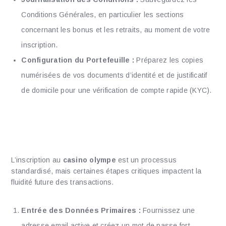
Conditions Générales, en particulier les sections
concernant les bonus et les retraits, au moment de votre
inscription.
Configuration du Portefeuille :
Préparez les copies
numérisées de vos documents d’identité et de justificatif
de domicile pour une vérification de compte rapide (KYC).
Processus d’Inscription
Technique
L’inscription au
casino olympe
est un processus
standardisé, mais certaines étapes critiques impactent la
fluidité future des transactions.
Entrée des Données Primaires :
Fournissez une
adresse email active et créez un mot de passe fort