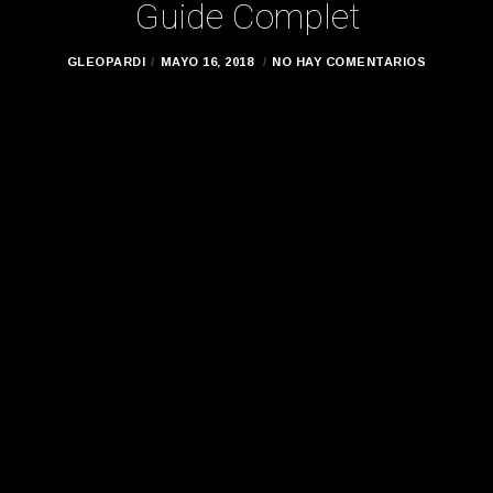
Guide Complet
GLEOPARDI
MAYO 16, 2018
NO HAY COMENTARIOS