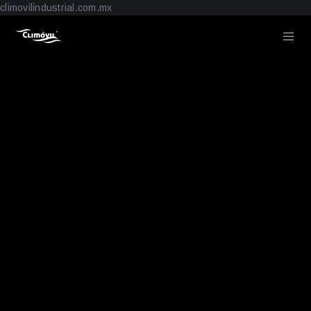
climovilindustrial.com.mx