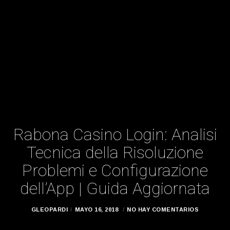
Rabona Casino Login: Analisi
Tecnica della Risoluzione
Problemi e Configurazione
dell’App | Guida Aggiornata
GLEOPARDI
MAYO 16, 2018
NO HAY COMENTARIOS