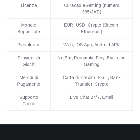
Licenza
Curacao eGaming (numero
365/JAZ)
Monete
EUR, USD, Crypto (Bitcoin,
Supportate
Ethereum)
Piattaforme
Web, iOS App, Android APK
Provider di
NetEnt, Pragmatic Play, Evolution
Giochi
Gaming
Metodi di
Carta di Credito, Skrill, Bank
Pagamento
Transfer, Crypto
Supporto
Live Chat 24/7, Email
Clienti
Metodi di Pagamento e Prelievo
Rabona supporta transazioni veloci. Per i prelievi, i limiti tipici