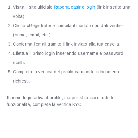
Visita il sito ufficiale
Rabona casino login
(link inserito una
volta).
Clicca «Registrati» e compila il modulo con dati veritieri
(nome, email, etc.).
Conferma l’email tramite il link inviato alla tua casella.
Effettua il primo login inserendo username e password
scelti.
Completa la verifica del profilo caricando i documenti
richiesti.
Il primo login attiva il profilo, ma per sbloccare tutte le
funzionalità, completa la verifica KYC.
Strategia Bonus e Calcoli
Matematici Dettagliati