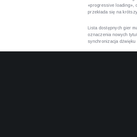
«progressive loading», c
przekłada się na krótsz
Lista dostępnych gier ma
oznaczenia nowych tytułó
synchronizacja dźwięku 
Responsywność interfe
Optymalizacja multim
Skalowalność układu
Czego mo
Podczas typowej sesji m
oraz czas startu wybran
logowanie jest szybkie, 
To elementy, które składa