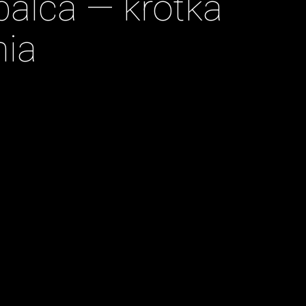
palca — krótka
nia