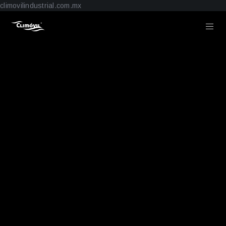
climovilindustrial.com.mx