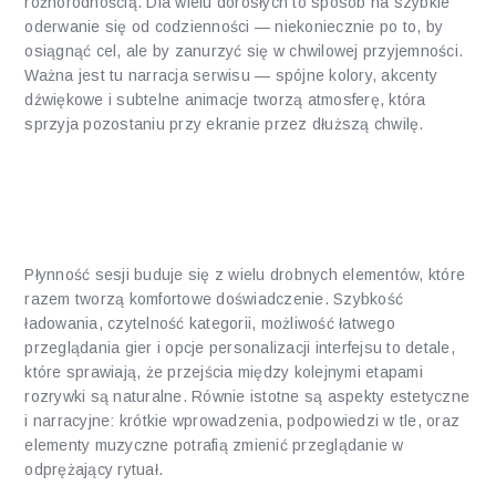
różnorodnością. Dla wielu dorosłych to sposób na szybkie
oderwanie się od codzienności — niekoniecznie po to, by
osiągnąć cel, ale by zanurzyć się w chwilowej przyjemności.
Ważna jest tu narracja serwisu — spójne kolory, akcenty
dźwiękowe i subtelne animacje tworzą atmosferę, która
sprzyja pozostaniu przy ekranie przez dłuższą chwilę.
Co napędza płynność sesji —
doświadczenia i elementy
Płynność sesji buduje się z wielu drobnych elementów, które
razem tworzą komfortowe doświadczenie. Szybkość
ładowania, czytelność kategorii, możliwość łatwego
przeglądania gier i opcje personalizacji interfejsu to detale,
które sprawiają, że przejścia między kolejnymi etapami
rozrywki są naturalne. Równie istotne są aspekty estetyczne
i narracyjne: krótkie wprowadzenia, podpowiedzi w tle, oraz
elementy muzyczne potrafią zmienić przeglądanie w
odprężający rytuał.