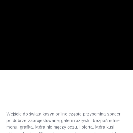
Od przeglądania do relaksu —
pierwsze wrażenia
Wejście do świata kasyn online często przypomina spacer
po dobrze zaprojektowanej galerii rozrywki: bezpośrednie
menu, grafika, która nie męczy oczu, i oferta, która kusi