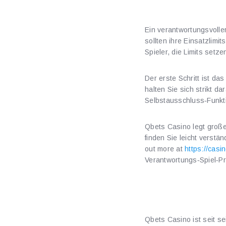
Ein verantwortungsvolle
sollten ihre Einsatzlimi
Spieler, die Limits setz
Der erste Schritt ist da
halten Sie sich strikt d
Selbstausschluss‑Funkt
Qbets Casino legt großen
finden Sie leicht verst
out more at
https://casi
Verantwortungs‑Spiel‑Pr
Wie Qbets
Qbets Casino ist seit s