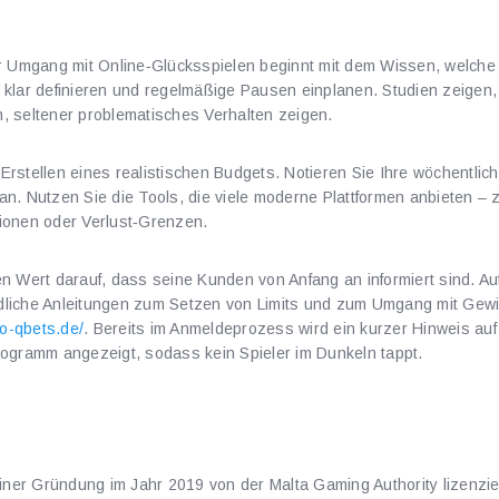
r Umgang mit Online‑Glücksspielen beginnt mit dem Wissen, welche R
ts klar definieren und regelmäßige Pausen einplanen. Studien zeigen
en, seltener problematisches Verhalten zeigen.
s Erstellen eines realistischen Budgets. Notieren Sie Ihre wöchentli
aran. Nutzen Sie die Tools, die viele moderne Plattformen anbieten – 
ionen oder Verlust‑Grenzen.
 Wert darauf, dass seine Kunden von Anfang an informiert sind. Auf d
ändliche Anleitungen zum Setzen von Limits und zum Umgang mit Ge
no-qbets.de/
. Bereits im Anmeldeprozess wird ein kurzer Hinweis auf
ogramm angezeigt, sodass kein Spieler im Dunkeln tappt.
 Casino den Spielerschutz
einer Gründung im Jahr 2019 von der Malta Gaming Authority lizenzie