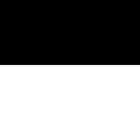
es Spielen meistern
Casino Spieler schü
tert