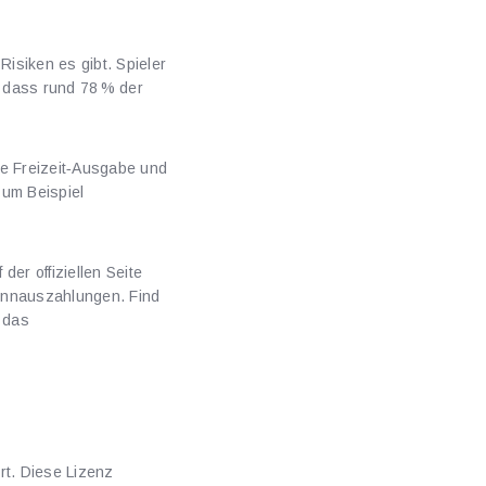
isiken es gibt. Spieler
, dass rund 78 % der
che Freizeit‑Ausgabe und
zum Beispiel
er offiziellen Seite
winnauszahlungen. Find
 das
 fördert
rt. Diese Lizenz