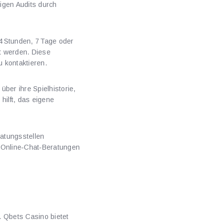
igen Audits durch
24 Stunden, 7 Tage oder
gt werden. Diese
 kontaktieren.
ber ihre Spielhistorie,
hilft, das eigene
ratungsstellen
d Online‑Chat‑Beratungen
llen
t. Qbets Casino bietet