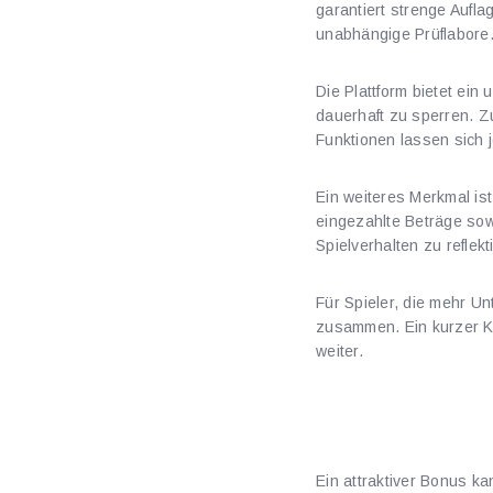
garantiert strenge Aufl
unabhängige Prüflabore
Die Plattform bietet ein
dauerhaft zu sperren. Zu
Funktionen lassen sich 
Ein weiteres Merkmal ist
eingezahlte Beträge sowi
Spielverhalten zu reflekt
Für Spieler, die mehr Un
zusammen. Ein kurzer Kl
weiter.
Bonusang
Ein attraktiver Bonus ka