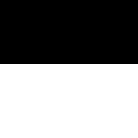
Sicher
Qbets 
begeis