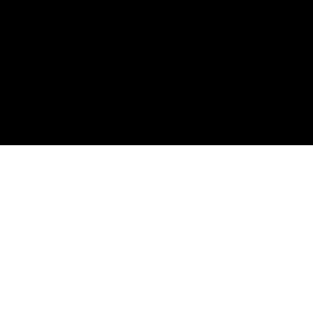
: Wie
tzt und