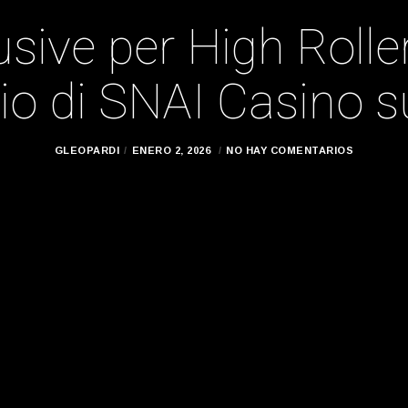
usive per High Roller
rio di SNAI Casino s
GLEOPARDI
ENERO 2, 2026
NO HAY COMENTARIOS