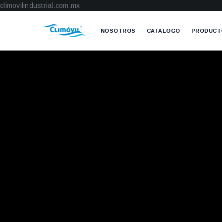
climovilindustrial.com.mx
NOSOTROS
CATALOGO
PRODUCT