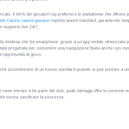
cato, il 68 % dei giocatori top preferisce le piattaforme che offrono p
NAI Casino casinò giocare
rispetta questi standard, garantendo temp
un supporto live 24/7.
a da desktop che da smartphone, grazie a un’app mobile ottimizzata p
 stata progettata per consentire una navigazione fluida anche con con
opportunità di gioco.
ché accontentarsi di un bonus standard quando si può puntare a un
i come entrare a far parte del club, quali vantaggi offre la versione 
ite senza sacrificare la sicurezza.
ziona il Programma di Fed