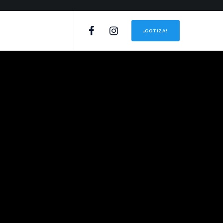
¡COTIZA!