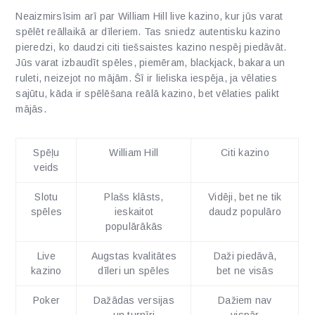
Neaizmirsīsim arī par William Hill live kazino, kur jūs varat
spēlēt reāllaikā ar dīleriem. Tas sniedz autentisku kazino
pieredzi, ko daudzi citi tiešsaistes kazino nespēj piedāvāt.
Jūs varat izbaudīt spēles, piemēram, blackjack, bakara un
ruleti, neizejot no mājām. Šī ir lieliska iespēja, ja vēlaties
sajūtu, kāda ir spēlēšana reālā kazino, bet vēlaties palikt
mājās.
Spēļu
William Hill
Citi kazino
veids
Slotu
Plašs klāsts,
Vidēji, bet ne tik
spēles
ieskaitot
daudz populāro
populārākās
Live
Augstas kvalitātes
Daži piedāvā,
kazino
dīleri un spēles
bet ne visās
Poker
Dažādas versijas
Dažiem nav