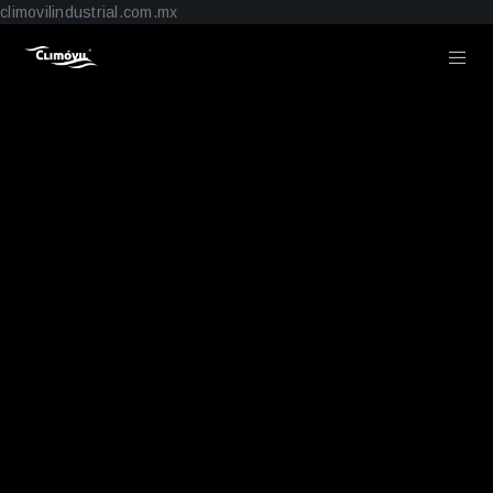
climovilindustrial.com.mx