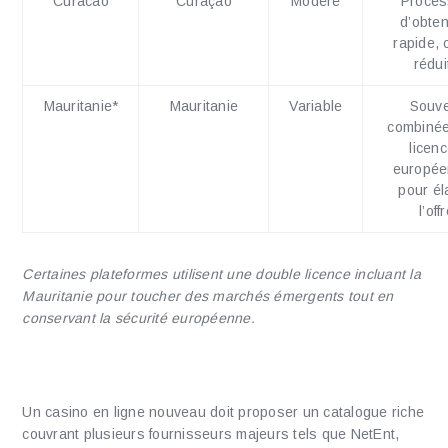
Curacao
Curaçao
Modéré
Proce
d’obten
rapide, 
rédui
Mauritanie*
Mauritanie
Variable
Souve
combinée
licen
europé
pour él
l’off
Certaines plateformes utilisent une double licence incluant la
Mauritanie pour toucher des marchés émergents tout en
conservant la sécurité européenne.
Variété des jeux
Un casino en ligne nouveau doit proposer un catalogue riche
couvrant plusieurs fournisseurs majeurs tels que NetEnt,