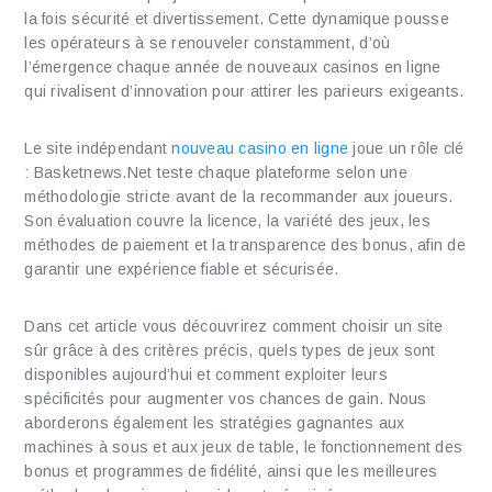
la fois sécurité et divertissement. Cette dynamique pousse
les opérateurs à se renouveler constamment, d’où
l’émergence chaque année de nouveaux casinos en ligne
qui rivalisent d’innovation pour attirer les parieurs exigeants.
Le site indépendant
nouveau casino en ligne
joue un rôle clé
: Basketnews.Net teste chaque plateforme selon une
méthodologie stricte avant de la recommander aux joueurs.
Son évaluation couvre la licence, la variété des jeux, les
méthodes de paiement et la transparence des bonus, afin de
garantir une expérience fiable et sécurisée.
Dans cet article vous découvrirez comment choisir un site
sûr grâce à des critères précis, quels types de jeux sont
disponibles aujourd’hui et comment exploiter leurs
spécificités pour augmenter vos chances de gain. Nous
aborderons également les stratégies gagnantes aux
machines à sous et aux jeux de table, le fonctionnement des
bonus et programmes de fidélité, ainsi que les meilleures