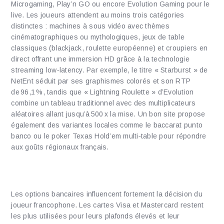
Microgaming, Play’n GO ou encore Evolution Gaming pour le
live. Les joueurs attendent au moins trois catégories
distinctes : machines à sous vidéo avec thèmes
cinématographiques ou mythologiques, jeux de table
classiques (blackjack, roulette européenne) et croupiers en
direct offrant une immersion HD grâce à la technologie
streaming low‑latency. Par exemple, le titre « Starburst » de
NetEnt séduit par ses graphismes colorés et son RTP
de 96,1 %, tandis que « Lightning Roulette » d’Evolution
combine un tableau traditionnel avec des multiplicateurs
aléatoires allant jusqu’à 500 x la mise. Un bon site propose
également des variantes locales comme le baccarat punto
banco ou le poker Texas Hold’em multi‑table pour répondre
aux goûts régionaux français.
Méthodes de paiement & retraits rapides
Les options bancaires influencent fortement la décision du
joueur francophone. Les cartes Visa et Mastercard restent
les plus utilisées pour leurs plafonds élevés et leur