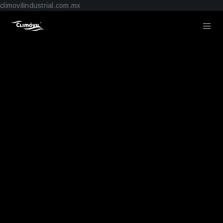
climovilindustrial.com.mx