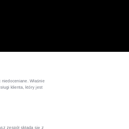
ć niedoceniane. Właśnie
ugi klienta, który jest
asz zespół składa się z