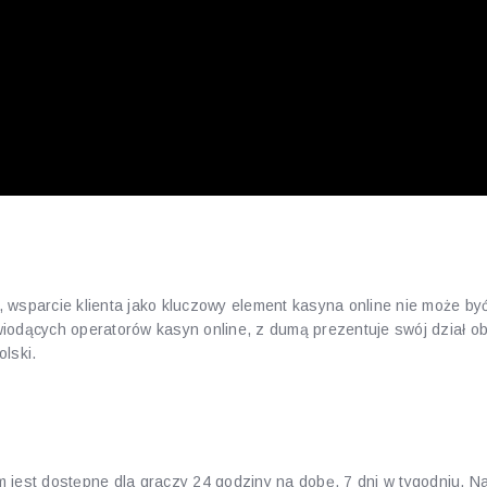
 wsparcie klienta jako kluczowy element kasyna online nie może by
odących operatorów kasyn online, z dumą prezentuje swój dział obsł
lski.
nalizm i dostępność
 jest dostępne dla graczy 24 godziny na dobę, 7 dni w tygodniu. N