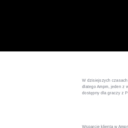
W dzisiejszych czasach,
dlatego Ampm, jeden z wi
dostępny dla graczy z Po
Profesjo
Wsparcie klienta w Ampm