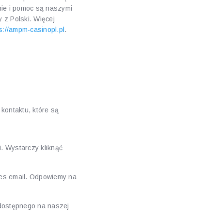
nie i pomoc są naszymi
 z Polski. Więcej
s://ampm-casinopl.pl
.
społem
 kontaktu, które są
. Wystarczy kliknąć
res email. Odpowiemy na
dostępnego na naszej