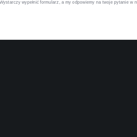
. Wystarczy wypełnić formularz, a my odpowiemy na twoje pytanie w
oblemy możemy rozwiązać
st w stanie pomóc w rozwiązaniu wielu problemów, które mogą napo
eśli masz problemy z zalogowaniem się na swoje konto, zapomniałe
 w innych kwestiach związanych z kontem, nasz zespół jest gotowy
Jeśli napotkasz na jakiekolwiek problemy techniczne podczas gry w
 do pomocy.
atności: Jeśli masz pytania dotyczące depozytów, wypłat lub innych 
spół wsparcia jest do twojej dyspozycji.
 naszej obsługi klienta i jesteśmy przekonani, że oferujemy jedno