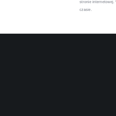
stronie internetowej
czasie.
Jakie pr
Nasz zespół wsparcia je
niektóre z nich:
Problemy z kontem: J
potrzebujesz pomocy
Kwestie techniczne: 
specjaliści są gotowi
Pytania dotyczące pł
płatnościami, nasz ze
W Ampm jesteśmy dumni z