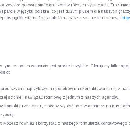
zy są zawsze gotowi pomóc graczom w różnych sytuacjach. Zrozumie
 wsparcie w języku polskim, co jest dużym plusem dla naszych graczy
ej obsługi klienta można znaleźć na naszej stronie internetowej
http
taktować się z naszym ze
zym zespołem wsparcia jest proste i szybkie. Oferujemy kilka opcji
olski:
ajprostszych i najszybszych sposobów na skontaktowanie się z nami
szej stronie i nawiązać rozmowę z jednym z naszych agentów.
jesz kontakt przez email, możesz wysłać nam wiadomość na nasz ad
zybciej.
y: Możesz również skorzystać z naszego formularza kontaktowego 